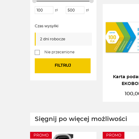
zł
zł
Czas wysyłki
2 dni robocze
Nie przecenione
FILTRUJ
Karta pod
EKOBON
100,0
CZYTAJ 
Sięgnij po więcej możliwości
PROMO
PROMO