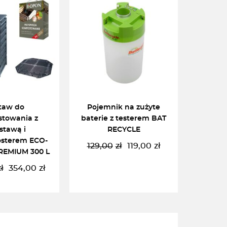
taw do
Pojemnik na zużyte
towania z
baterie z testerem BAT
stawą i
RECYCLE
sterem ECO-
129,00
zł
119,00
zł
Pierwotna
Aktualna
REMIUM 300 L
cena
cena
zł
354,00
zł
Pierwotna
Aktualna
wynosiła:
wynosi:
cena
cena
129,00zł.
119,00zł.
wynosiła:
wynosi:
400,00zł.
354,00zł.
DO KOSZYKA
DODAJ DO KOSZYKA