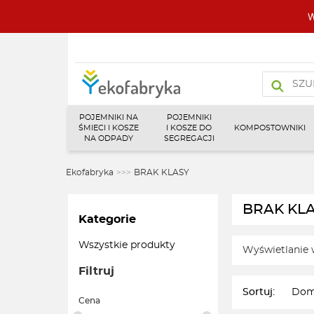
W
Wyszukiw
produktó
POJEMNIKI NA
POJEMNIKI
ŚMIECI I KOSZE
I KOSZE DO
KOMPOSTOWNIKI
NA ODPADY
SEGREGACJI
Ekofabryka
>>>
BRAK KLASY
BRAK KL
Kategorie
Wszystkie produkty
Wyświetlanie 
Filtruj
Sortuj:
Cena