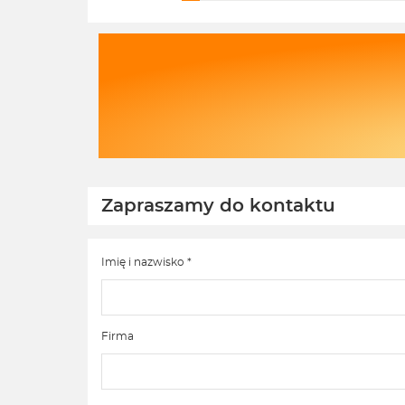
Doceniamy czas poświęcony na
re
podzielenie się z nami Twoim
sp
doświadczeniem. Z
os
pozdrowieniami, Zespół Ekofabryki
Ek
na
Zapraszamy do kontaktu
Imię i nazwisko *
Firma