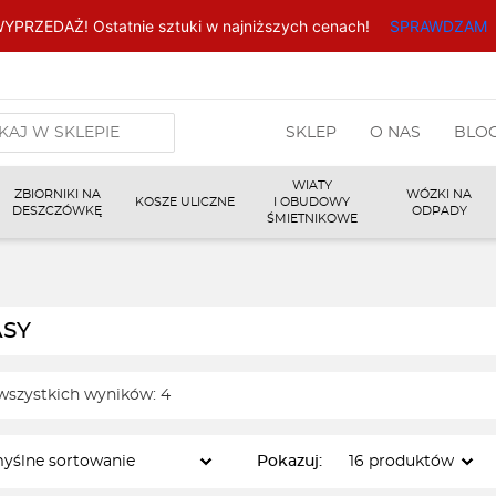
YPRZEDAŻ! Ostatnie sztuki w najniższych cenach!
SPRAWDZAM
arka
SKLEP
O NAS
BLO
w
WIATY
ZBIORNIKI NA
WÓZKI NA
KOSZE ULICZNE
I OBUDOWY
DESZCZÓWKĘ
ODPADY
ŚMIETNIKOWE
ASY
wszystkich wyników: 4
Pokazuj: