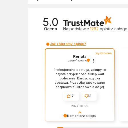
5.0
Ocena
Na podstawie
1262
opinii
z całego
Jak zbieramy opinie?
wyróżniona
Renata
zweryfikowano
Profesjonalna obsługa, zakupy to
czysta przyjemność. Sklep wart
polecenia. Bardzo szybka
dostawa. Przesyłkę zapakowano
bezpiecznie i stosownie do jej
zawartości. Czas dostawy, ceny i
jakość produktów - wszystko bez
17
13
zarzutów.
2024-10-29
Komentarz sklepu
Dziękujemy za miłe słowa!
Ba