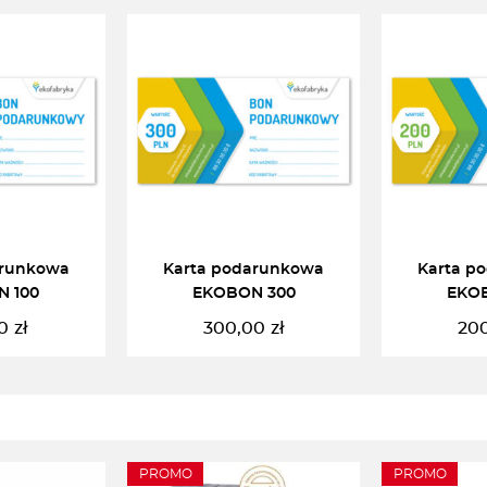
arunkowa
Karta podarunkowa
Karta p
 100
EKOBON 300
EKO
0
zł
300,00
zł
20
DALEJ
CZYTAJ DALEJ
CZYT
PROMO
PROMO