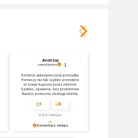
Andrzej
Joanna
zweryfikowano
zweryfikowano
Solidnie zabezpieczona przesyłka.
Termin dostawy 
Pierwszy raz tak szybko przesłano
informacją podan
mi towar kupiony przez internet.
składania zamówienia
Szybko, sprawnie, bez problemów.
jest naprawdę zad
Bardzo pomocna obsługa klienta.
Oby więcej takich firm. Nie ma się
do niczego przyczepić.
1
0
0
w tym miesiącu
w tym miesi
Komentarz sklepu
Komentarz 
Dziękujemy za pozostawienie nam
Cieszy nas Twoja miła 