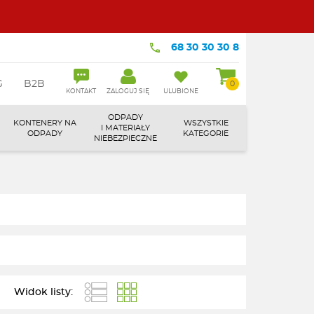
68 30 30 30 8
G
B2B
0
KONTAKT
ZALOGUJ SIĘ
ULUBIONE
ODPADY
KONTENERY NA
WSZYSTKIE
I MATERIAŁY
ODPADY
KATEGORIE
NIEBEZPIECZNE
Widok listy: