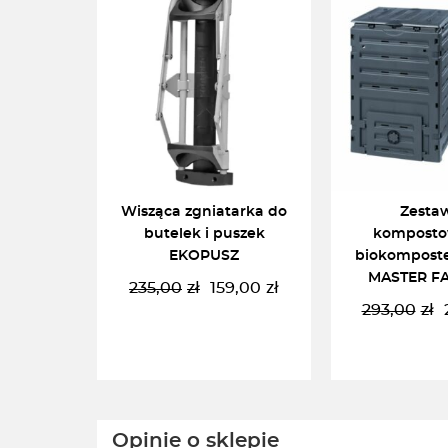
Wisząca zgniatarka do
Zesta
butelek i puszek
komposto
EKOPUSZ
biokompost
MASTER FA
235,00
zł
159,00
zł
Pierwotna
Aktualna
293,00
zł
cena
cena
P
A
wynosiła:
wynosi:
c
c
235,00zł.
159,00zł.
w
w
2
2
DODAJ DO KOSZYKA
DODAJ DO 
Opinie o sklepie