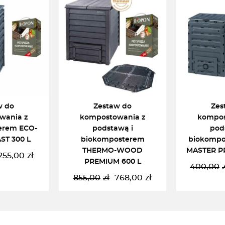
w do
Zestaw do
Zes
wania z
kompostowania z
kompos
erem ECO-
podstawą i
pod
ST 300 L
biokomposterem
biokompo
THERMO-WOOD
MASTER P
255,00
zł
ierwotna
ktualna
PREMIUM 600 L
400,00
ena
ena
855,00
zł
768,00
zł
ynosiła:
ynosi:
Pierwotna
Aktualna
93,00zł.
55,00zł.
cena
cena
wynosiła:
wynosi:
KOSZYKA
DODAJ DO KOSZYKA
DODAJ 
855,00zł.
768,00zł.