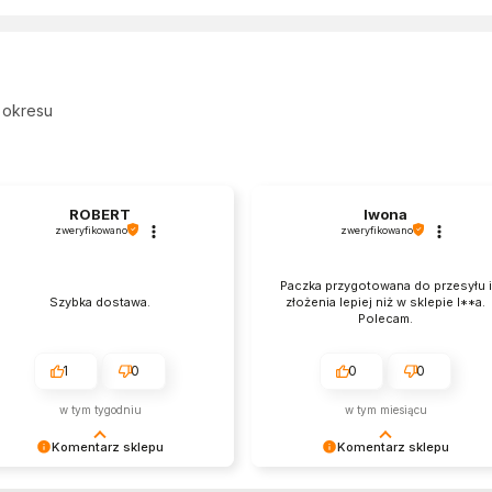
 okresu
ROBERT
Iwona
zweryfikowano
zweryfikowano
Paczka przygotowana do przesyłu i
Szybka dostawa.
złożenia lepiej niż w sklepie I**a.
Polecam.
1
0
0
0
w tym tygodniu
w tym miesiącu
Komentarz sklepu
Komentarz sklepu
rdzo cieszy nas Twoja świetna
Cieszy nas Twoja miła opinia i