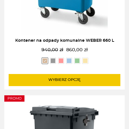
Kontener na odpady komunalne WEBER 660 L
940,00
zł
860,00
zł
Pierwotna
Aktualna
cena
cena
wynosiła:
wynosi:
940,00zł.
860,00zł.
WYBIERZ OPCJĘ
PROMO