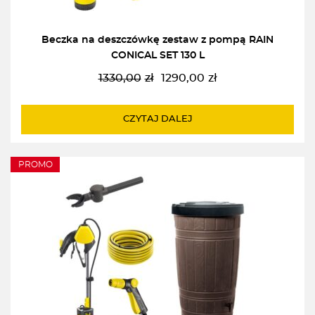
Beczka na deszczówkę zestaw z pompą RAIN
CONICAL SET 130 L
1330,00
zł
1290,00
zł
Pierwotna
Aktualna
cena
cena
wynosiła:
wynosi:
CZYTAJ DALEJ
1330,00zł.
1290,00zł.
PROMO