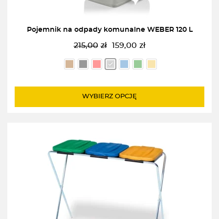
Pojemnik na odpady komunalne WEBER 120 L
215,00
zł
159,00
zł
Pierwotna
Aktualna
cena
cena
wynosiła:
wynosi:
215,00zł.
159,00zł.
WYBIERZ OPCJĘ