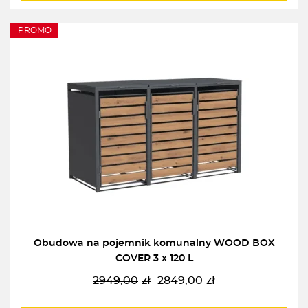
PROMO
Obudowa na pojemnik komunalny WOOD BOX
COVER 3 x 120 L
2949,00
zł
2849,00
zł
Pierwotna
Aktualna
cena
cena