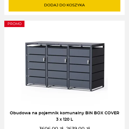
wynosiła:
wynosi:
DODAJ DO KOSZYKA
2949,00zł.
2849,00zł.
PROMO
Obudowa na pojemnik komunalny BIN BOX COVER
3 x 120 L
3606,00
zł
2639,00
zł