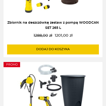
Zbiornik na deszczówkę zestaw z pompą WOODCAN
SET 265 L
1288,00
zł
1201,00
zł
Pierwotna
Aktualna
cena
cena
wynosiła:
wynosi:
DODAJ DO KOSZYKA
1288,00zł.
1201,00zł.
PROMO