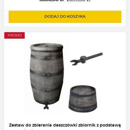
Pierwotna
Aktualna
cena
cena
wynosiła:
wynosi:
DODAJ DO KOSZYKA
3606,00zł.
2639,00zł.
PROMO
Zestaw do zbierania deszczówki zbiornik z podstawą