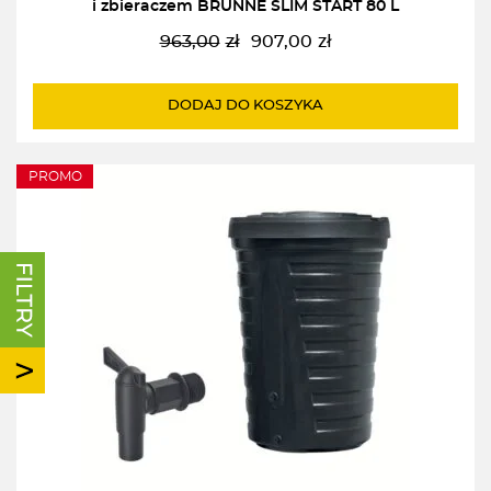
i zbieraczem BRUNNE SLIM START 80 L
963,00
zł
907,00
zł
Pierwotna
Aktualna
cena
cena
wynosiła:
wynosi:
DODAJ DO KOSZYKA
963,00zł.
907,00zł.
PROMO