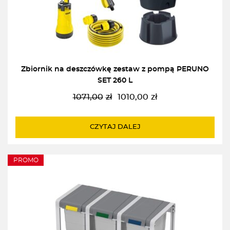
Zbiornik na deszczówkę zestaw z pompą PERUNO
SET 260 L
1071,00
zł
1010,00
zł
Pierwotna
Aktualna
cena
cena
wynosiła:
wynosi:
CZYTAJ DALEJ
1071,00zł.
1010,00zł.
PROMO