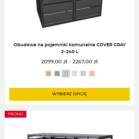
Obudowa na pojemniki komunalne COVER GRAY
2×240 L
2099,00
zł
2267,00
zł
–
Zakres
cen:
od
2099,00zł
do
WYBIERZ OPCJĘ
2267,00zł
PROMO