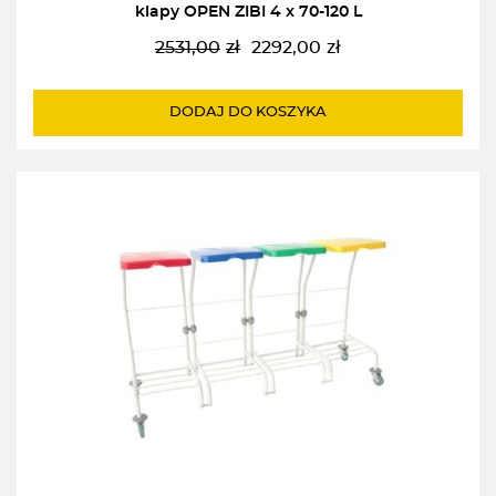
klapy OPEN ZIBI 4 x 70-120 L
2531,00
zł
2292,00
zł
Pierwotna
Aktualna
cena
cena
wynosiła:
wynosi:
DODAJ DO KOSZYKA
2531,00zł.
2292,00zł.