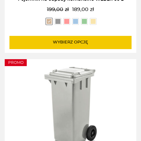
199,00
zł
189,00
zł
Pierwotna
Aktualna
cena
cena
wynosiła:
wynosi:
199,00zł.
189,00zł.
WYBIERZ OPCJĘ
PROMO