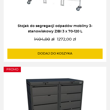
Stojak do segregacji odpadów mobilny 3-
stanowiskowy ZIBI 3 x 70-120 L
1404,00
zł
1272,00
zł
Pierwotna
Aktualna
cena
cena
wynosiła:
wynosi:
DODAJ DO KOSZYKA
1404,00zł.
1272,00zł.
PROMO