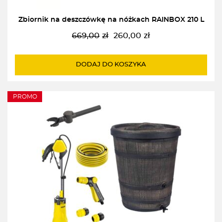
Zbiornik na deszczówkę na nóżkach RAINBOX 210 L
669,00
zł
260,00
zł
Pierwotna
Aktualna
cena
cena
wynosiła:
wynosi:
DODAJ DO KOSZYKA
669,00zł.
260,00zł.
PROMO