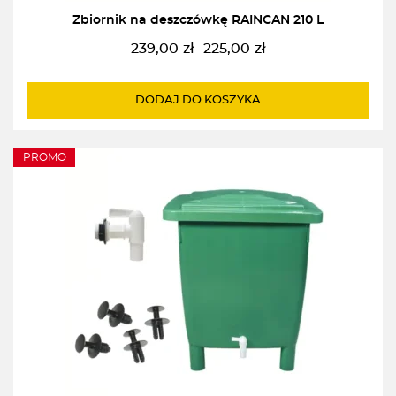
Zbiornik na deszczówkę RAINCAN 210 L
239,00
zł
225,00
zł
Pierwotna
Aktualna
cena
cena
wynosiła:
wynosi:
DODAJ DO KOSZYKA
239,00zł.
225,00zł.
PROMO