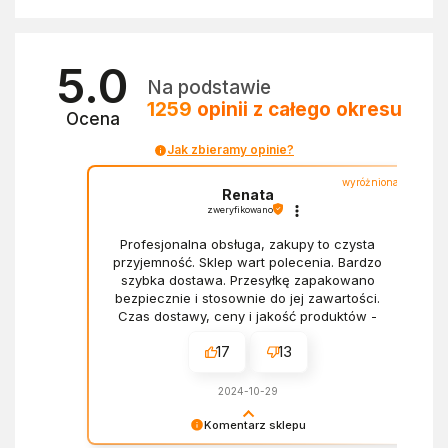
5.0
Na podstawie
1259
opinii
z całego okresu
Ocena
Jak zbieramy opinie?
wyróżniona
Renata
zweryfikowano
Profesjonalna obsługa, zakupy to czysta
przyjemność. Sklep wart polecenia. Bardzo
szybka dostawa. Przesyłkę zapakowano
bezpiecznie i stosownie do jej zawartości.
Czas dostawy, ceny i jakość produktów -
wszystko bez zarzutów.
17
13
2024-10-29
Komentarz sklepu