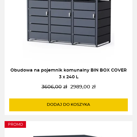
Obudowa na pojemnik komunalny BIN BOX COVER
3 x 240 L
3606,00
zł
2989,00
zł
Pierwotna
Aktualna
cena
cena
wynosiła:
wynosi:
DODAJ DO KOSZYKA
3606,00zł.
2989,00zł.
PROMO