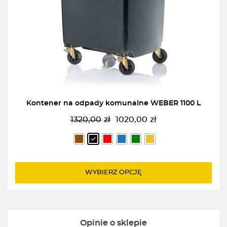
Kontener na odpady komunalne WEBER 1100 L
1320,00
zł
1020,00
zł
Pierwotna
Aktualna
cena
cena
wynosiła:
wynosi:
1320,00zł.
1020,00zł.
WYBIERZ OPCJĘ
Opinie o sklepie