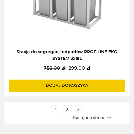
Stacja do segregacji odpadów PROFILINE EKO
SYSTEM 3x19L
758,00
zł
299,00
zł
Pierwotna
Aktualna
cena
cena
wynosiła:
wynosi:
DODAJ DO KOSZYKA
758,00zł.
299,00zł.
1
2
3
Następna strona >>