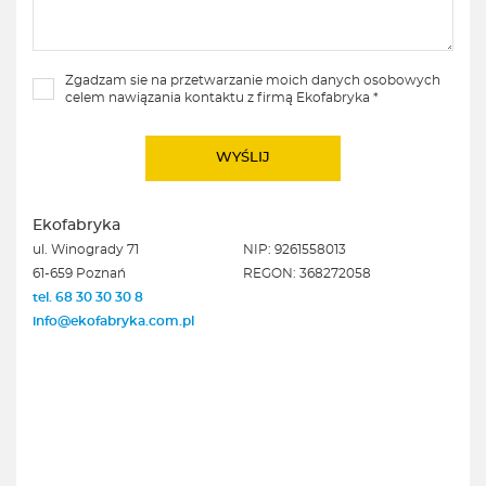
Zgadzam sie na przetwarzanie moich danych osobowych
celem nawiązania kontaktu z firmą Ekofabryka *
Ekofabryka
ul. Winogrady 71
NIP: 9261558013
61-659 Poznań
REGON: 368272058
tel. 68 30 30 30 8
info@ekofabryka.com.pl