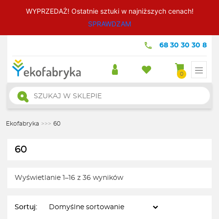
WYPRZEDAŻ! Ostatnie sztuki w najniższych cenach!
SPRAWDZAM
68 30 30 30 8
0
Wyszukiwarka
produktów
Ekofabryka
>>>
60
60
Wyświetlanie 1–16 z 36 wyników
Sortuj: