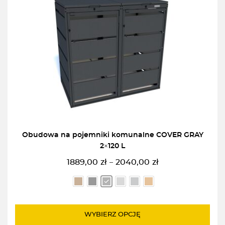
Obudowa na pojemniki komunalne COVER GRAY
2×120 L
1889,00
zł
2040,00
zł
–
Zakres
cen:
od
1889,00zł
do
WYBIERZ OPCJĘ
2040,00zł