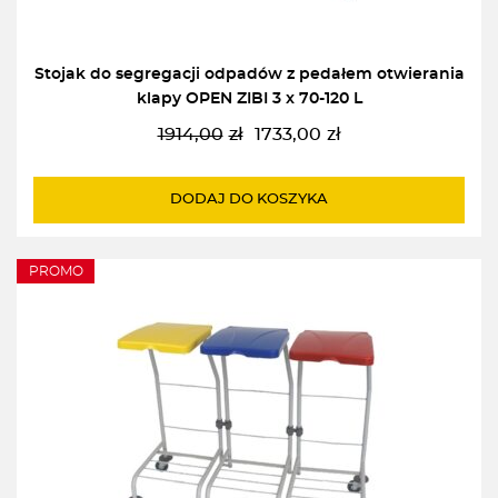
Stojak do segregacji odpadów z pedałem otwierania
klapy OPEN ZIBI 3 x 70-120 L
1914,00
zł
1733,00
zł
Pierwotna
Aktualna
cena
cena
wynosiła:
wynosi:
DODAJ DO KOSZYKA
1914,00zł.
1733,00zł.
PROMO