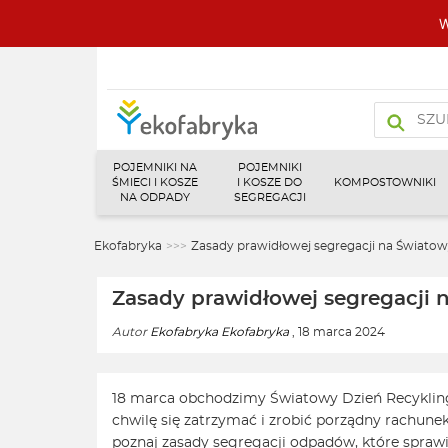
W
Wyszukiw
produktó
POJEMNIKI NA
POJEMNIKI
ŚMIECI I KOSZE
I KOSZE DO
KOMPOSTOWNIKI
NA ODPADY
SEGREGACJI
Ekofabryka
>>>
Zasady prawidłowej segregacji na Światow
Zasady prawidłowej segregacji 
Autor
Ekofabryka Ekofabryka
, 18 marca 2024
18 marca obchodzimy Światowy Dzień Recykling
chwilę się zatrzymać i zrobić porządny rachunek
poznaj zasady segregacji odpadów, które sprawią,