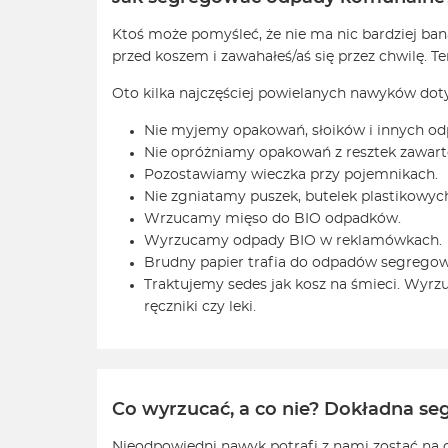
Ktoś może pomyśleć, że nie ma nic bardziej ba
przed koszem i zawahałeś/aś się przez chwilę. 
Oto kilka najczęściej powielanych nawyków dot
Nie myjemy opakowań, słoików i innych o
Nie opróżniamy opakowań z resztek zawart
Pozostawiamy wieczka przy pojemnikach.
Nie zgniatamy puszek, butelek plastikowy
Wrzucamy mięso do BIO odpadków.
Wyrzucamy odpady BIO w reklamówkach.
Brudny papier trafia do odpadów segrego
Traktujemy sedes jak kosz na śmieci. Wyrz
ręczniki czy leki.
Co wyrzucać, a co nie? Dokładna se
Nieodpowiedni nawyk potrafi z nami zostać na 