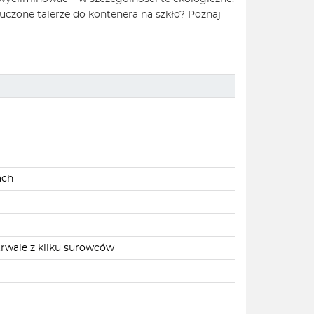
czone talerze do kontenera na szkło? Poznaj
ach
trwale z kilku surowców