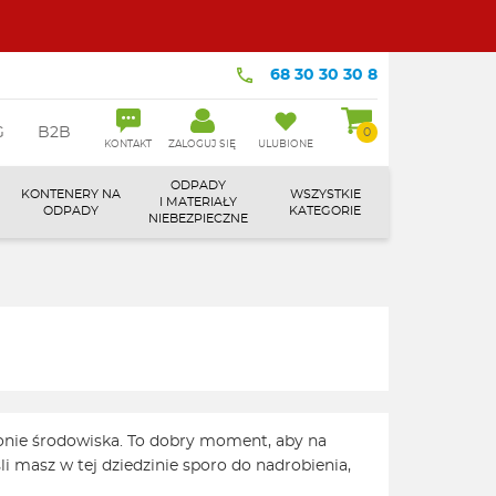
68 30 30 30 8
G
B2B
0
KONTAKT
ZALOGUJ SIĘ
ULUBIONE
ODPADY
KONTENERY NA
WSZYSTKIE
I MATERIAŁY
ODPADY
KATEGORIE
NIEBEZPIECZNE
onie środowiska. To dobry moment, aby na
i masz w tej dziedzinie sporo do nadrobienia,