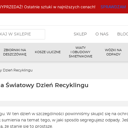
YPRZEDAŻ! Ostatnie sztuki w najniższych cenach!
SPRAWDZAM
arka
SKLEP
O NAS
BLO
w
WIATY
ZBIORNIKI NA
WÓZKI NA
KOSZE ULICZNE
I OBUDOWY
DESZCZÓWKĘ
ODPADY
ŚMIETNIKOWE
y Dzień Recyklingu
na Światowy Dzień Recyklingu
u. W ten dzień w szczególności powinniśmy skupić się na ochr
 sumienia na temat tego, w jaki sposób segregujesz odpady. Jeśl
 że stanie się to prostsze.