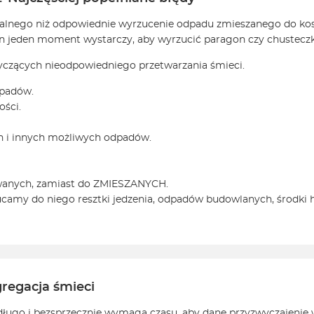
nalnego niż odpowiednie wyrzucenie odpadu zmieszanego do kosza
Ten jeden moment wystarczy, aby wyrzucić paragon czy chustecz
yczących nieodpowiedniego przetwarzania śmieci.
dpadów.
ości.
ch i innych możliwych odpadów.
wanych, zamiast do ZMIESZANYCH.
ucamy do niego resztki jedzenia, odpadów budowlanych, środki h
gregacja śmieci
długo i bezsprzecznie wymaga czasu, aby dane przyzwyczajenie 