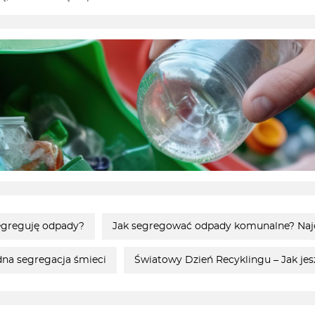
segreguję odpady?
Jak segregować odpady komunalne? Najcz
dna segregacja śmieci
Światowy Dzień Recyklingu – Jak je