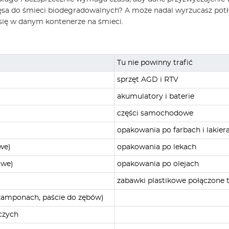
ięsa do śmieci biodegradowalnych? A może nadal wyrzucasz potłu
się w danym kontenerze na śmieci.
Tu nie powinny trafić
sprzęt AGD i RTV
akumulatory i baterie
części samochodowe
opakowania po farbach i lakier
we)
opakowania po lekach
owe)
opakowania po olejach
zabawki plastikowe połączone 
zamponach, paście do zębów)
czych