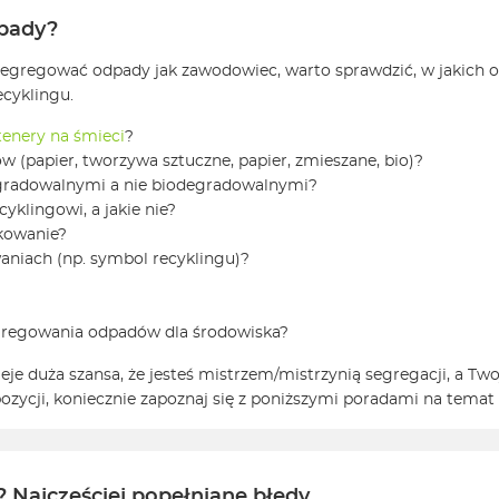
dpady?
egregować odpady jak zawodowiec, warto sprawdzić, w jakich o
ecyklingu.
enery na śmieci
?
 (papier, tworzywa sztuczne, papier, zmieszane, bio)?
egradowalnymi a nie biodegradowalnymi?
yklingowi, a jakie nie?
akowanie?
niach (np. symbol recyklingu)?
egregowania odpadów dla środowiska?
ieje duża szansa, że jesteś mistrzem/mistrzynią segregacji, a Tw
ozycji, koniecznie zapoznaj się z poniższymi poradami na temat 
Najczęściej popełniane błędy