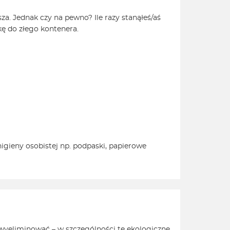
. Jednak czy na pewno? Ile razy stanąłeś/aś
kę do złego kontenera.
igieny osobistej np. podpaski, papierowe
wyeliminować – w szczególności te ekologiczne.