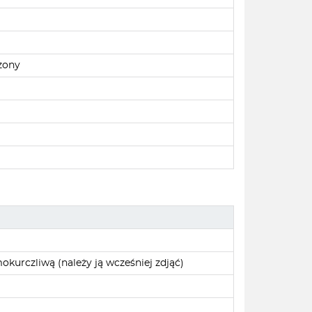
zony
okurczliwą (należy ją wcześniej zdjąć)