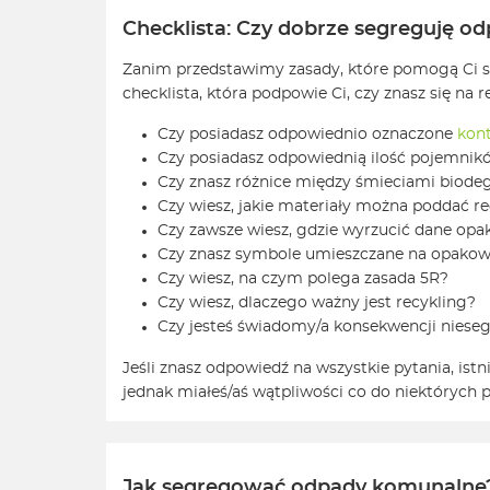
Checklista: Czy dobrze segreguję o
Zanim przedstawimy zasady, które pomogą Ci s
checklista, która podpowie Ci, czy znasz się na r
Czy posiadasz odpowiednio oznaczone
kont
Czy posiadasz odpowiednią ilość pojemników
Czy znasz różnice między śmieciami biod
Czy wiesz, jakie materiały można poddać rec
Czy zawsze wiesz, gdzie wyrzucić dane op
Czy znasz symbole umieszczane na opakowa
Czy wiesz, na czym polega zasada 5R?
Czy wiesz, dlaczego ważny jest recykling?
Czy jesteś świadomy/a konsekwencji nies
Jeśli znasz odpowiedź na wszystkie pytania, istn
jednak miałeś/aś wątpliwości co do niektórych p
Jak segregować odpady komunalne? 