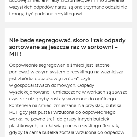
budowę śmieciarki, aby zrozumieć, że mimo zbierania
wszystkich odpadów naraz, są one trzymane oddzielnie
i mogą być poddane recyklingowi.
Nie będę segregować, skoro i tak odpady
sortowane są jeszcze raz w sortowni –
MIT!
Odpowiednie segregowanie śmieci jest istotne,
ponieważ w całym systemie recyklingu najważniejsza
jest zbiórka odpadków „u źródła”, czyli
w gospodarstwach domowych. Odpady
wyselekcjonowane i umieszczone w workach są zawsze
czystsze niż gdyby zostały wrzucone do ogólnego
kontenera na śmieci zmieszane. Na przykład, butelka
PET, gdy jest pusta i wrzucona do odpowiedniego
worka, na pewno trafi do grupy innych butelek
plastikowych, co ułatwia proces recyklingu. Jednak,
gdyby ta sama butelka została wrzucona do odpadów