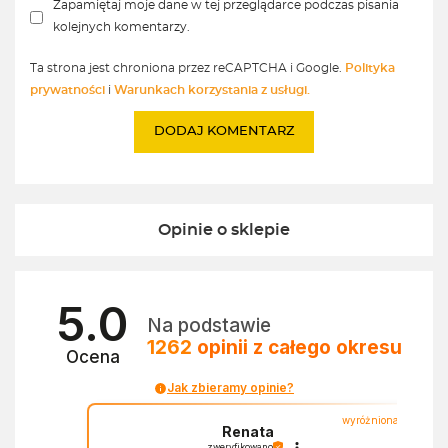
Zapamiętaj moje dane w tej przeglądarce podczas pisania
kolejnych komentarzy.
Ta strona jest chroniona przez reCAPTCHA i Google.
Polityka
prywatności
i
Warunkach korzystania z usługi.
Opinie o sklepie
5.0
Na podstawie
1262
opinii
z całego okresu
Ocena
Jak zbieramy opinie?
wyróżniona
Renata
zweryfikowano