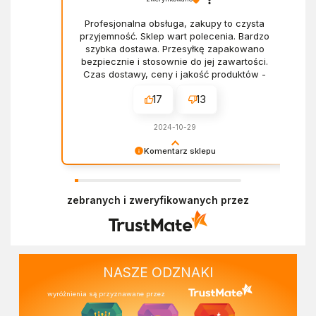
Profesjonalna obsługa, zakupy to czysta
przyjemność. Sklep wart polecenia. Bardzo
szybka dostawa. Przesyłkę zapakowano
bezpiecznie i stosownie do jej zawartości.
Czas dostawy, ceny i jakość produktów -
wszystko bez zarzutów.
17
13
2024-10-29
Komentarz sklepu
Dziękujemy za miłe słowa! Doceniamy czas
poświęcony na podzielenie się z nami Twoim
zebranych i zweryfikowanych przez
doświadczeniem. Z pozdrowieniami, Zespół
Ekofabryki
NASZE ODZNAKI
wyróżnienia są przyznawane przez