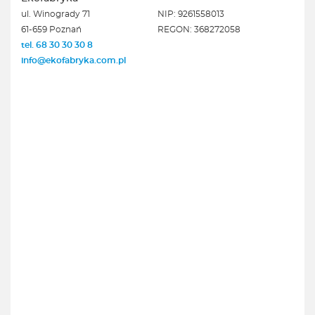
ul. Winogrady 71
NIP: 9261558013
61-659 Poznań
REGON: 368272058
tel. 68 30 30 30 8
info@ekofabryka.com.pl