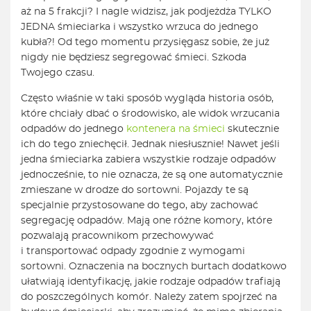
aż na 5 frakcji? I nagle widzisz, jak podjeżdża TYLKO
JEDNA śmieciarka i wszystko wrzuca do jednego
kubła?! Od tego momentu przysięgasz sobie, że już
nigdy nie będziesz segregować śmieci. Szkoda
Twojego czasu.
Często właśnie w taki sposób wygląda historia osób,
które chciały dbać o środowisko, ale widok wrzucania
odpadów do jednego
kontenera na śmieci
skutecznie
ich do tego zniechęcił. Jednak niesłusznie! Nawet jeśli
jedna śmieciarka zabiera wszystkie rodzaje odpadów
jednocześnie, to nie oznacza, że są one automatycznie
zmieszane w drodze do sortowni. Pojazdy te są
specjalnie przystosowane do tego, aby zachować
segregację odpadów. Mają one różne komory, które
pozwalają pracownikom przechowywać
i transportować odpady zgodnie z wymogami
sortowni. Oznaczenia na bocznych burtach dodatkowo
ułatwiają identyfikację, jakie rodzaje odpadów trafiają
do poszczególnych komór. Należy zatem spojrzeć na