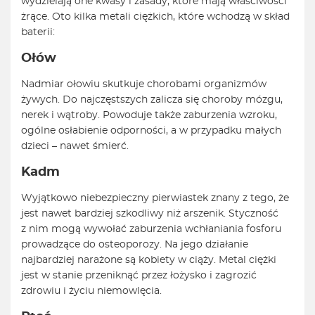
wydzielają one kwasy i zasady, które mają właściwości
żrące. Oto kilka metali ciężkich, które wchodzą w skład
baterii:
Ołów
Nadmiar ołowiu skutkuje chorobami organizmów
żywych. Do najczęstszych zalicza się choroby mózgu,
nerek i wątroby. Powoduje także zaburzenia wzroku,
ogólne osłabienie odporności, a w przypadku małych
dzieci – nawet śmierć.
Kadm
Wyjątkowo niebezpieczny pierwiastek znany z tego, że
jest nawet bardziej szkodliwy niż arszenik. Styczność
z nim mogą wywołać zaburzenia wchłaniania fosforu
prowadzące do osteoporozy. Na jego działanie
najbardziej narażone są kobiety w ciąży. Metal ciężki
jest w stanie przeniknąć przez łożysko i zagrozić
zdrowiu i życiu niemowlęcia.