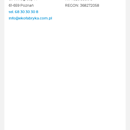
61-659 Poznań
REGON: 368272058
tel. 68 30 30 30 8
info@ekofabryka.com.pl