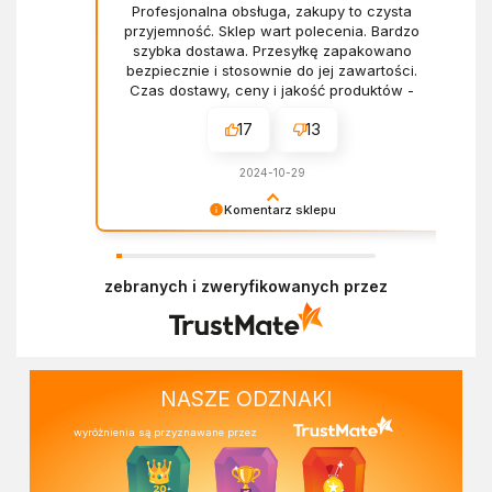
Profesjonalna obsługa, zakupy to czysta
przyjemność. Sklep wart polecenia. Bardzo
szybka dostawa. Przesyłkę zapakowano
bezpiecznie i stosownie do jej zawartości.
Czas dostawy, ceny i jakość produktów -
wszystko bez zarzutów.
17
13
2024-10-29
Komentarz sklepu
Dziękujemy za miłe słowa! Doceniamy czas
poświęcony na podzielenie się z nami Twoim
zebranych i zweryfikowanych przez
doświadczeniem. Z pozdrowieniami, Zespół
Ekofabryki
NASZE ODZNAKI
wyróżnienia są przyznawane przez