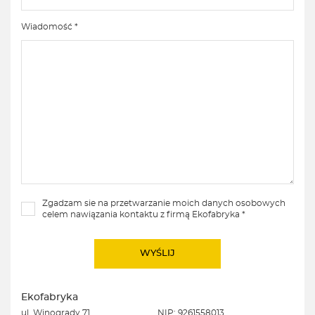
Wiadomość *
Zgadzam sie na przetwarzanie moich danych osobowych
celem nawiązania kontaktu z firmą Ekofabryka *
Ekofabryka
ul. Winogrady 71
NIP: 9261558013